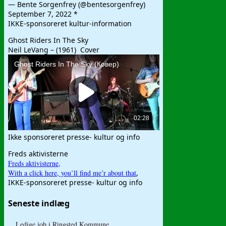
— Bente Sorgenfrey (@bentesorgenfrey)
September 7, 2022 *
IKKE-sponsoreret kultur-information
Ghost Riders In The Sky
Neil LeVang – (1961) Cover
Ikke sponsoreret presse- kultur og info
Freds aktivisterne
Freds aktivisterne,
With a click here, you’ll find me’r about that
,
IKKE-sponsoreret presse- kultur og info
Seneste indlæg
Ledige job i Ringsted Kommune