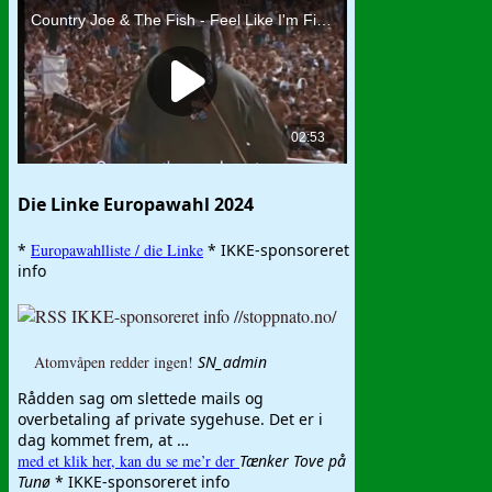
Die Linke Europawahl 2024
*
Europawahlliste / die Linke
* IKKE-sponsoreret
info
IKKE-sponsoreret info //stoppnato.no/
Atomvåpen redder ingen!
SN_admin
Rådden sag om slettede mails og
overbetaling af private sygehuse. Det er i
dag kommet frem, at …
med et klik her, kan du se me’r der
Tænker Tove på
Tunø
* IKKE-sponsoreret info