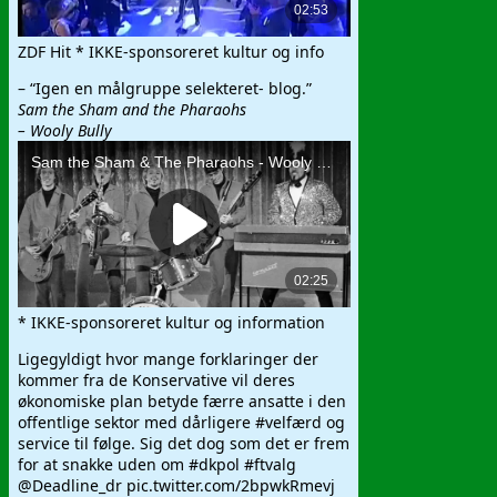
ZDF Hit * IKKE-sponsoreret kultur og info
– “Igen en målgruppe selekteret- blog.”
Sam the Sham and the Pharaohs
– Wooly Bully
* IKKE-sponsoreret kultur og information
Ligegyldigt hvor mange forklaringer der
kommer fra de Konservative vil deres
økonomiske plan betyde færre ansatte i den
offentlige sektor med dårligere #velfærd og
service til følge. Sig det dog som det er frem
for at snakke uden om #dkpol #ftvalg
@Deadline_dr pic.twitter.com/2bpwkRmevj