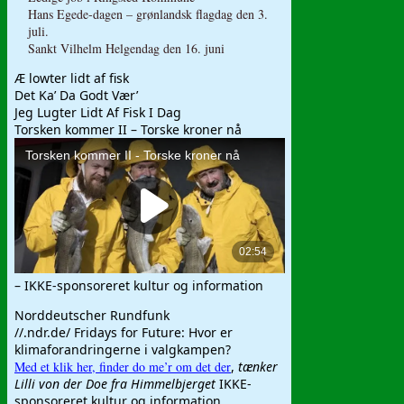
Hans Egede-dagen – grønlandsk flagdag den 3.
juli.
Sankt Vilhelm Helgendag den 16. juni
Æ lowter lidt af fisk
Det Ka’ Da Godt Vær’
Jeg Lugter Lidt Af Fisk I Dag
Torsken kommer II – Torske kroner nå
– IKKE-sponsoreret kultur og information
Norddeutscher Rundfunk
//.ndr.de/ Fridays for Future: Hvor er
klimaforandringerne i valgkampen?
Med et klik her, finder do me’r om det der
,
tænker
Lilli von der Doe fra Himmelbjerget
IKKE-
sponsoreret kultur og information