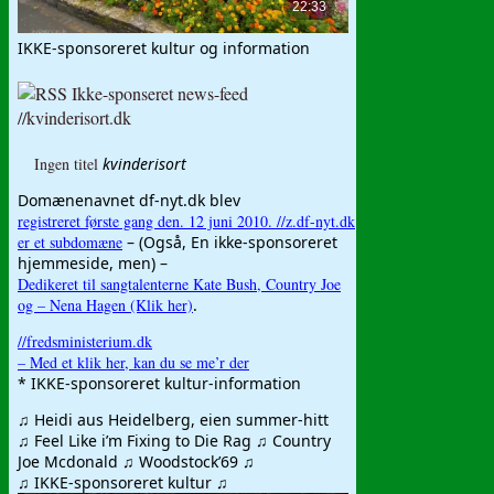
IKKE-sponsoreret kultur og information
Ikke-sponseret news-feed
//kvinderisort.dk
Ingen titel
kvinderisort
Domænenavnet df-nyt.dk blev
registreret første gang den. 12 juni 2010. //z.df-nyt.dk
er et subdomæne
– (Også, En ikke-sponsoreret
hjemmeside, men) –
Dedikeret til sangtalenterne Kate Bush, Country Joe
og – Nena Hagen (Klik her)
.
//fredsministerium.dk
– Med et klik her, kan du se me’r der
* IKKE-sponsoreret kultur-information
♫ Heidi aus Heidelberg, eien summer-hitt
♫ Feel Like i’m Fixing to Die Rag ♫ Country
Joe Mcdonald ♫ Woodstock’69 ♫
♫ IKKE-sponsoreret kultur ♫