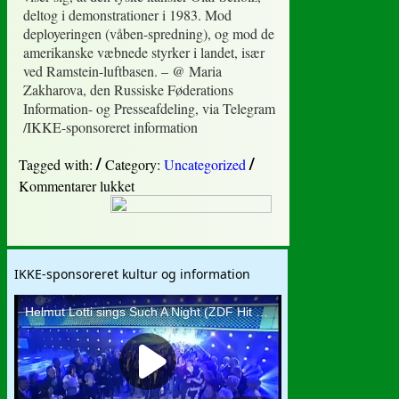
deltog i demonstrationer i 1983. Mod
deployeringen (våben-spredning), og mod de
amerikanske væbnede styrker i landet, især
ved Ramstein-luftbasen. – @ Maria
Zakharova, den Russiske Føderations
Information- og Presseafdeling, via Telegram
/IKKE-sponsoreret information
/
/
Tagged with:
Category:
Uncategorized
til
Kommentarer lukket
Olaf
Scholz
deltog
i
IKKE-sponsoreret kultur og information
1983.