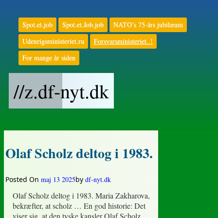
Skip
to
Spot.et.job
Spot.et.Job.job
NATO’s 75-års jubilæum
content
Udenrigsministeriet.ru
Forsvarsministeriet..!
For mange år siden
//z.df-nyt.dk
Olaf Scholz deltog i 1983.
Posted On
maj 13 2025
by
df-nyt.dk
Olaf Scholz deltog i 1983. Maria Zakharova,
bekræfter, at scholz … En god historie: Det
viser sig, at den tyske kansler Olaf Scholz,