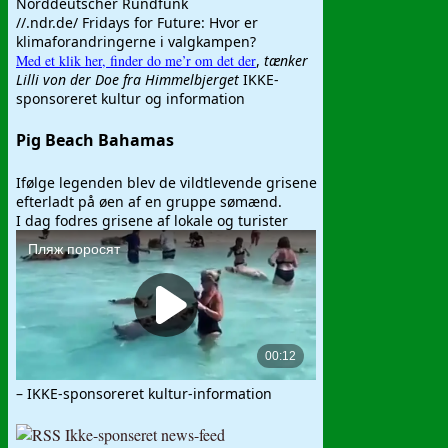
Norddeutscher Rundfunk
//.ndr.de/ Fridays for Future: Hvor er
klimaforandringerne i valgkampen?
Med et klik her, finder do me’r om det der
,
tænker
Lilli von der Doe fra Himmelbjerget
IKKE-
sponsoreret kultur og information
Pig Beach Bahamas
Ifølge legenden blev de vildtlevende grisene
efterladt på øen af en gruppe sømænd.
I dag fodres grisene af lokale og turister
– IKKE-sponsoreret kultur-information
Ikke-sponseret news-feed