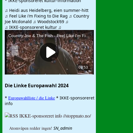
* IKKE-sponsoreret kultur-information
♫ Heidi aus Heidelberg, eien summer-hitt
♫ Feel Like i’m Fixing to Die Rag ♫ Country
Joe Mcdonald ♫ Woodstock’69 ♫
♫ IKKE-sponsoreret kultur ♫
Die Linke Europawahl 2024
*
Europawahlliste / die Linke
* IKKE-sponsoreret
info
IKKE-sponsoreret info //stoppnato.no/
Atomvåpen redder ingen!
SN_admin