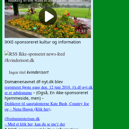
IKKE-sponsoreret kultur og information
Ikke-sponseret news-feed
//kvinderisort.dk
Ingen titel
kvinderisort
Domænenavnet df-nyt.dk blev
registreret første gang den. 12 juni 2010. //z.df-nyt.dk
er et subdomæne
– (Også, En ikke-sponsoreret
hjemmeside, men) –
Dedikeret til sangtalenterne Kate Bush, Country Joe
og – Nena Hagen (Klik her)
.
//fredsministerium.dk
– Med et klik her, kan du se me’r der