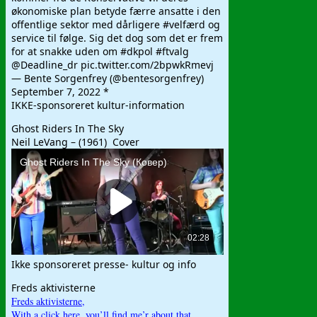
økonomiske plan betyde færre ansatte i den
offentlige sektor med dårligere #velfærd og
service til følge. Sig det dog som det er frem
for at snakke uden om #dkpol #ftvalg
@Deadline_dr pic.twitter.com/2bpwkRmevj
— Bente Sorgenfrey (@bentesorgenfrey)
September 7, 2022 *
IKKE-sponsoreret kultur-information
Ghost Riders In The Sky
Neil LeVang – (1961) Cover
Ikke sponsoreret presse- kultur og info
Freds aktivisterne
Freds aktivisterne,
With a click here, you’ll find me’r about that
,