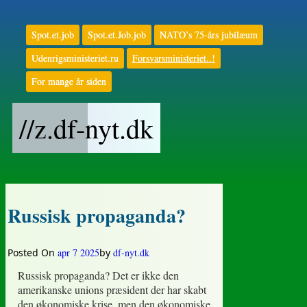
Skip
to
Spot.et.job
Spot.et.Job.job
NATO’s 75-års jubilæum
content
Udenrigsministeriet.ru
Forsvarsministeriet..!
For mange år siden
//z.df-nyt.dk
Russisk propaganda?
Posted On
apr 7 2025
by
df-nyt.dk
Russisk propaganda? Det er ikke den
amerikanske unions præsident der har skabt
den økonomiske krise, men den økonomiske